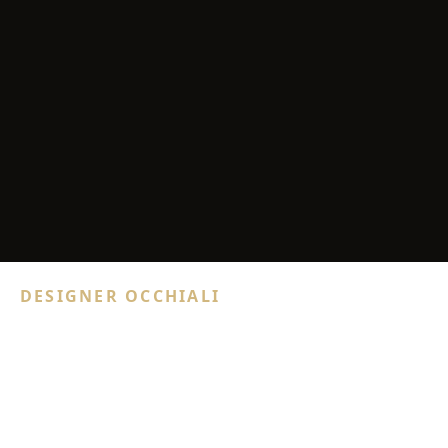
DESIGNER OCCHIALI
FACTORY900
Occhiali
factory900 occhiali sono disegnati e realizzati a mano