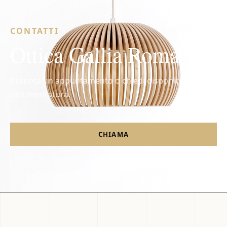
CONTATTI
Ottica Gallia Roma
Prenota un appuntamento o chiedi disponibilità per
una montatura.
CHIAMA
EMAIL