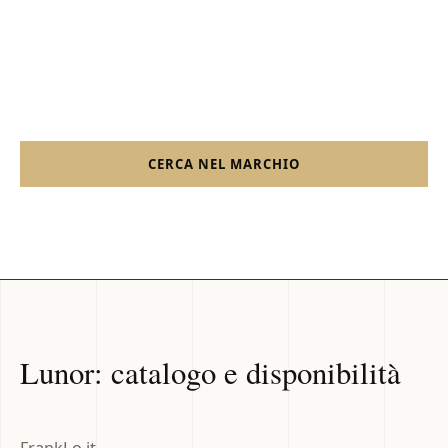
110 prodotti importati da FrankLo.it. 56 risultano
disponibili al momento dell'ultimo aggiornamento; la
conferma finale avviene sullo shop Shopify.
CERCA NEL MARCHIO
SHOP FRANKLO
Lunor: catalogo e disponibilità