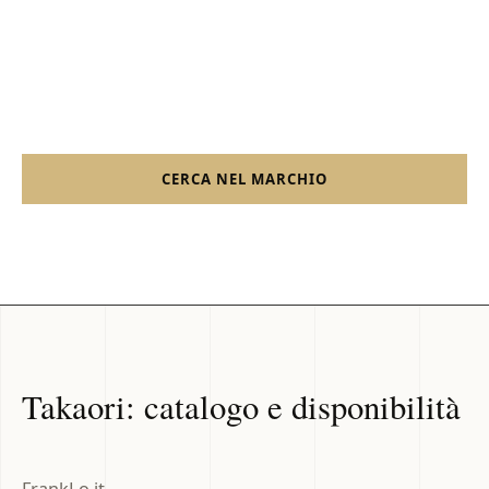
15 prodotti importati da FrankLo.it. 8 risultano
disponibili al momento dell'ultimo aggiornamento; la
conferma finale avviene sullo shop Shopify.
CERCA NEL MARCHIO
SHOP FRANKLO
Takaori: catalogo e disponibilità