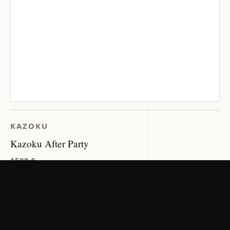
KAZOKU
Kazoku After Party
1500 €
Tipologia: Occhiali da sole · Forma: A Farfalla · Materiale:
Corno Naturale · Produzione: Fatto a mano in Giappone
DISPONIBILE SU FRANKLO