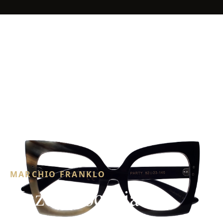
MARCHIO FRANKLO
Kazoku occhiali
8 prodotti importati da FrankLo.it. 5 risultano