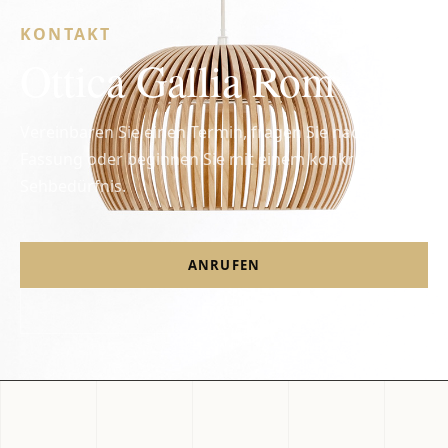
KONTAKT
Ottica Gallia Rom
Vereinbaren Sie einen Termin, fragen Sie nach einer
Fassung oder beginnen Sie mit einem konkreten
Sehbedürfnis.
ANRUFEN
EMAIL