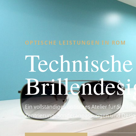
OPTISCHE LEISTUNGEN IN ROM
Technische
Brillendes
Ein vollständiges optisches Atelier für Sehana
Zentrierung, Sonderanpassungen und Desig