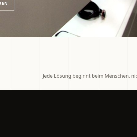
KEN
Jede Lösung beginnt beim Menschen, nic
eitsichtgläser
Digitale Zentrierung
eitsicht-, Office-, Sonnen-,
Präzise Messungen für
otochrome und
multifokale und technisch