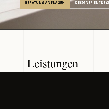
BERATUNG ANFRAGEN
DESIGNER ENTDEC
Leistungen
Optometrische
Gl
Sehanalyse
Gl
Analyse des Sehkomforts,
ph