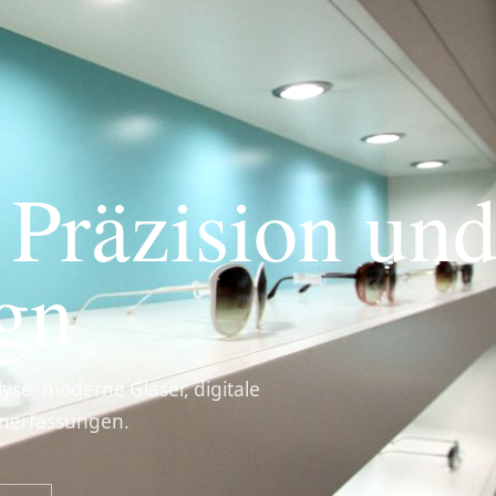
 Präzision un
ign
lyse, moderne Gläser, digitale
nerfassungen.