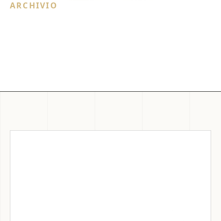
ARCHIVIO
occhiali unici
9 contenuti recuperati dal sito originale.