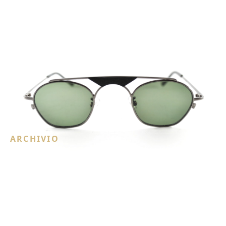
ARCHIVIO
Jean-Francois Rey
occhiali
1 contenuti recuperati dal sito originale.