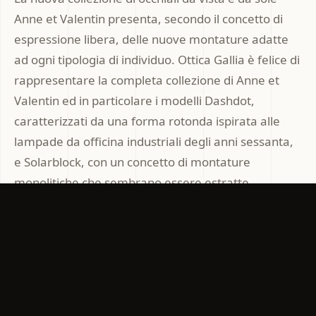
Anne et Valentin presenta, secondo il concetto di
espressione libera, delle nuove montature adatte
ad ogni tipologia di individuo. Ottica Gallia è felice di
rappresentare la completa collezione di Anne et
Valentin ed in particolare i modelli Dashdot,
caratterizzati da una forma rotonda ispirata alle
lampade da officina industriali degli anni sessanta,
e Solarblock, con un concetto di montature
monolitiche che sembrano essere estratte
direttamente dalla materia. La raffinatezza e la
ricerca della collezione di occhiali da vista e da sole
di Anne et Valentin riesce a soddisfare i gusti di tutti
in maniera eterogenea.
OCCHIALI ARTIGIANALI
OCCHIALI FRANCESI