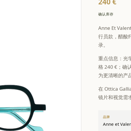
240 €
确认库存
Anne Et Val
行员款，醋酸纤
录。
重点信息：光学
格 240 €；
为更清晰的产
在 Ottica
镜片和视觉需
品牌
Anne et Valen