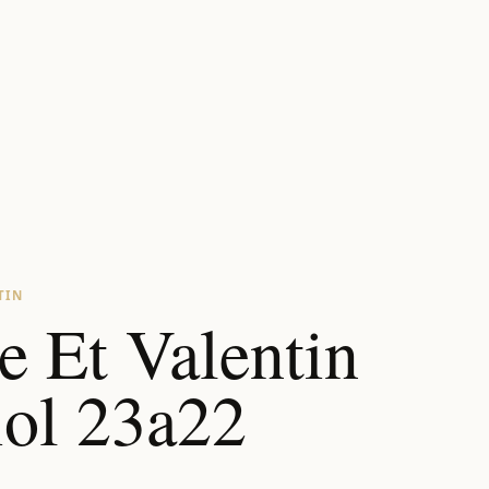
TIN
 Et Valentin
iol 23a22