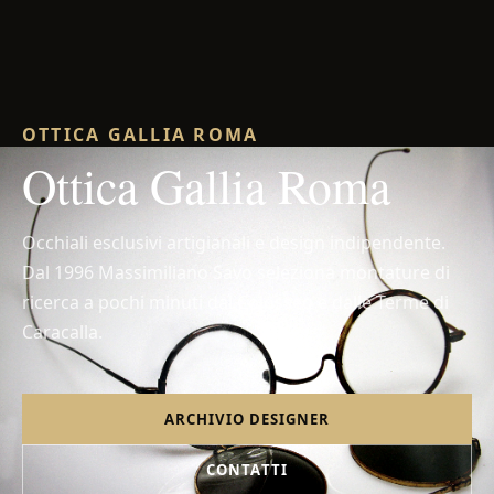
OTTICA GALLIA ROMA
Ottica Gallia Roma
Occhiali esclusivi artigianali e design indipendente.
Dal 1996 Massimiliano Savo seleziona montature di
ricerca a pochi minuti dal Colosseo e dalle Terme di
Caracalla.
ARCHIVIO DESIGNER
CONTATTI