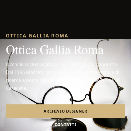
OTTICA GALLIA ROMA
Ottica Gallia Roma
Occhiali esclusivi artigianali e design indipendente.
Dal 1996 Massimiliano Savo seleziona montature di
ricerca a pochi minuti dal Colosseo e dalle Terme di
Caracalla.
ARCHIVIO DESIGNER
CONTATTI