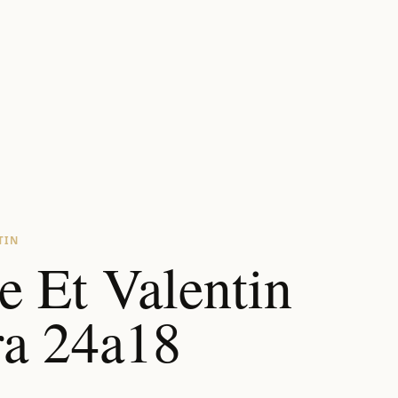
TIN
 Et Valentin
ra 24a18