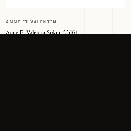
ANNE ET VALENTIN
Anne Et Valentin Sokrat 23d64
410 €
类型: 光学眼镜 · 形状: 圆形 · 材质: 醋酸纤维 · 颜色: 黑色和蓝
色
FRANKLO 有售
更新页面